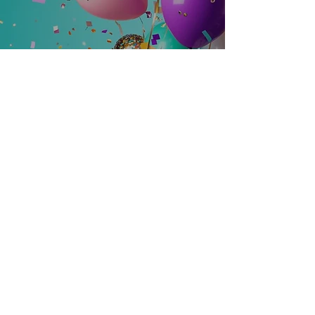
Uzavření herny v
sobotu 8.3.2025 od
9:00 do 14:00
3. 2. 2025