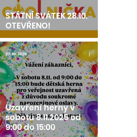
STÁTNÍ SVÁTEK 28.10.
OTEVŘENO!
27. 10. 2025
Uzavření herny v
sobotu 8.11.2025 od
9:00 do 15:00